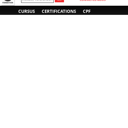
CURSUS
CERTIFICATIONS
CPF
INFORMATIONS
NOUS CONTACTER
GÉNÉRALES
Obtenir un devis
A propos
Envoyer un e-mail
Organiser un intra-
Plan d'accès
entreprise
01 85 77 07 07
Financement
F.A.Q.
CGV
CGA
CGU
RGPD
Mentions légales
Copyright © 2022-2025