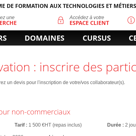
E DE FORMATION AUX TECHNOLOGIES ET MÉTIERS
ECHERCHE
uez une
Accédez à votre
ERCHE
ESPACE CLIENT
RS
DOMAINES
CURSUS
C
vation : inscrire des parti
z un devis pour l'inscription de votre/vos collaborateur(s).
our non-commerciaux
Tarif
1 500 €HT (repas inclus)
Durée
2 jou