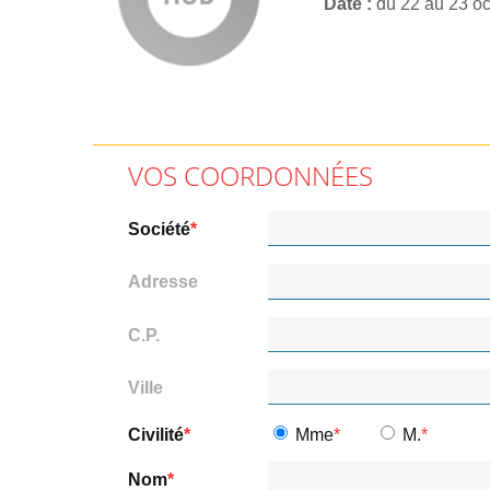
Date
du 22 au 23 o
VOS COORDONNÉES
Société
Adresse
C.P.
Ville
Civilité
Mme
M.
Nom