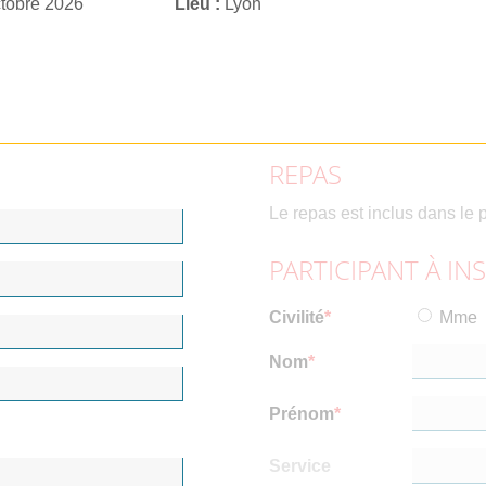
ctobre 2026
Lieu
Lyon
REPAS
Le repas est inclus dans le p
PARTICIPANT À IN
Civilité
Mme
Nom
Prénom
Service