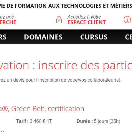
E DE FORMATION AUX TECHNOLOGIES ET MÉTIERS
ECHERCHE
uez une
Accédez à votre
ERCHE
ESPACE CLIENT
RS
DOMAINES
CURSUS
C
vation : inscrire des parti
z un devis pour l'inscription de votre/vos collaborateur(s).
®, Green Belt, certification
Tarif
3 460 €HT
Durée
5 jours (35h)