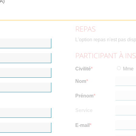
RA)
REPAS
L'option repas n'est pas dis
PARTICIPANT À IN
Civilité
Mme
Nom
Prénom
Service
E-mail