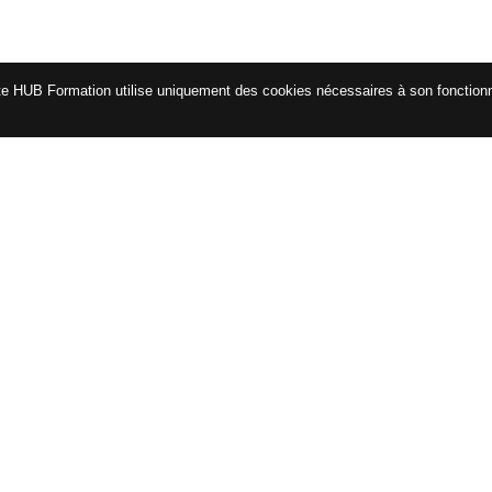
te HUB Formation utilise uniquement des cookies nécessaires à son fonctio
CATALOGUE
ENG