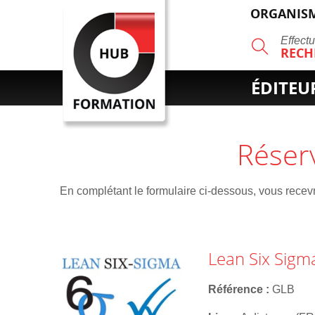
ORGANISM
R
Effect
RECH
ÉDITEU
Réser
En complétant le formulaire ci-dessous, vous recevre
Lean Six Sigma
Référence
GLB