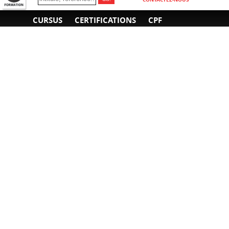
CURSUS
CERTIFICATIONS
CPF
INFORMATIONS
NOUS CONTACTER
GÉNÉRALES
Obtenir un devis
A propos
Envoyer un e-mail
Organiser un intra-
Plan d'accès
entreprise
01 85 77 07 07
Financement
F.A.Q.
CGV
CGA
CGU
RGPD
Mentions légales
Copyright © 2022-2025