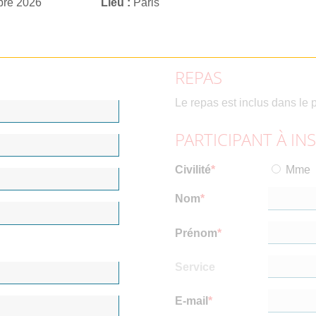
obre 2026
Lieu
Paris
REPAS
Le repas est inclus dans le p
PARTICIPANT À IN
Civilité
Mme
Nom
Prénom
Service
E-mail