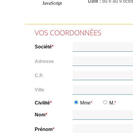
Date
du 6 au 9 oct
VOS COORDONNÉES
Société
Adresse
C.P.
Ville
Civilité
Mme
M.
Nom
Prénom