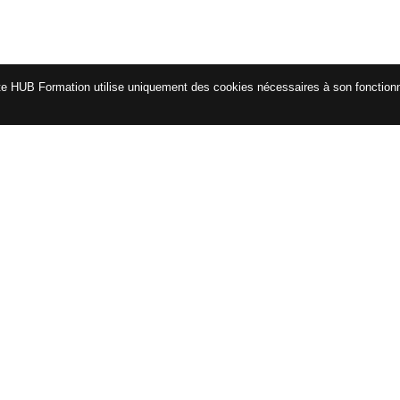
te HUB Formation utilise uniquement des cookies nécessaires à son fonctio
CATALOGUE
ENG