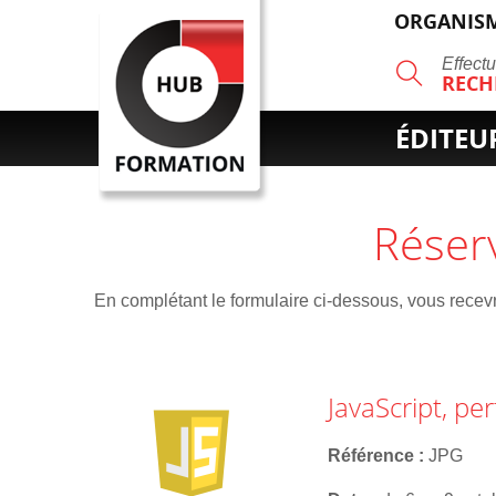
ORGANISM
R
Effect
RECH
ÉDITEU
Réser
En complétant le formulaire ci-dessous, vous recevre
JavaScript, p
Référence
JPG