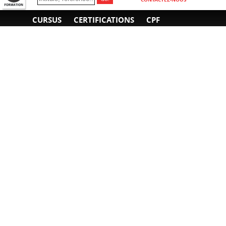
CURSUS
CERTIFICATIONS
CPF
INFORMATIONS
NOUS CONTACTER
GÉNÉRALES
Obtenir un devis
A propos
Envoyer un e-mail
Organiser un intra-
Plan d'accès
entreprise
01 85 77 07 07
Financement
F.A.Q.
CGV
CGA
CGU
RGPD
Mentions légales
Copyright © 2022-2025