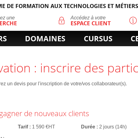
E DE FORMATION AUX TECHNOLOGIES ET MÉTIERS
ECHERCHE
uez une
Accédez à votre
ERCHE
ESPACE CLIENT
RS
DOMAINES
CURSUS
C
vation : inscrire des parti
z un devis pour l'inscription de votre/vos collaborateur(s).
 gagner de nouveaux clients
Tarif
1 590 €HT
Durée
2 jours (14h)