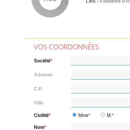
Lieu
A distance (F
VOS COORDONNÉES
Société
Adresse
C.P.
Ville
Civilité
Mme
M.
Nom