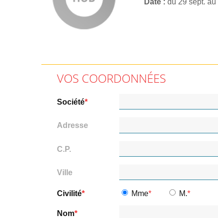
Date
du 29 sept. au
VOS COORDONNÉES
Société
Adresse
C.P.
Ville
Civilité
Mme
M.
Nom