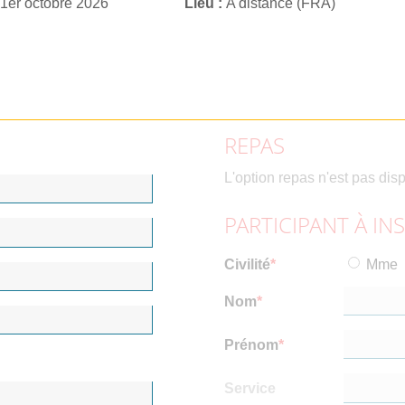
 1er octobre 2026
Lieu
A distance (FRA)
REPAS
L'option repas n'est pas dis
PARTICIPANT À IN
Civilité
Mme
Nom
Prénom
Service