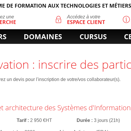
E DE FORMATION AUX TECHNOLOGIES ET MÉTIERS
ECHERCHE
uez une
Accédez à votre
ERCHE
ESPACE CLIENT
RS
DOMAINES
CURSUS
C
vation : inscrire des parti
z un devis pour l'inscription de votre/vos collaborateur(s).
et architecture des Systèmes d'Information
Tarif
2 950 €HT
Durée
3 jours (21h)