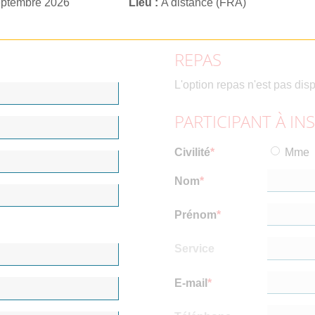
eptembre 2026
Lieu
A distance (FRA)
REPAS
L'option repas n'est pas dis
PARTICIPANT À IN
Civilité
Mme
Nom
Prénom
Service
E-mail