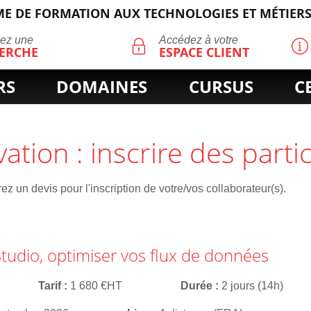
E DE FORMATION AUX TECHNOLOGIES ET MÉTIERS
ECHERCHE
uez une
Accédez à votre
ERCHE
ESPACE CLIENT
RS
DOMAINES
CURSUS
C
vation : inscrire des parti
z un devis pour l'inscription de votre/vos collaborateur(s).
tudio, optimiser vos flux de données
Tarif
1 680 €HT
Durée
2 jours (14h)