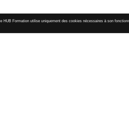
te HUB Formation utilise uniquement des cookies nécessaires à son fonctio
CATALOGUE
ENG