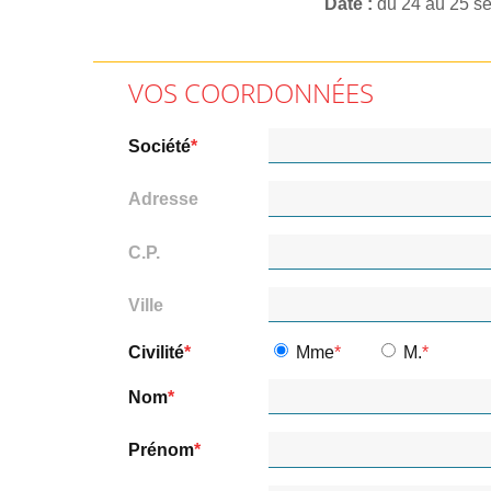
Date
du 24 au 25 s
VOS COORDONNÉES
Société
Adresse
C.P.
Ville
Civilité
Mme
M.
Nom
Prénom