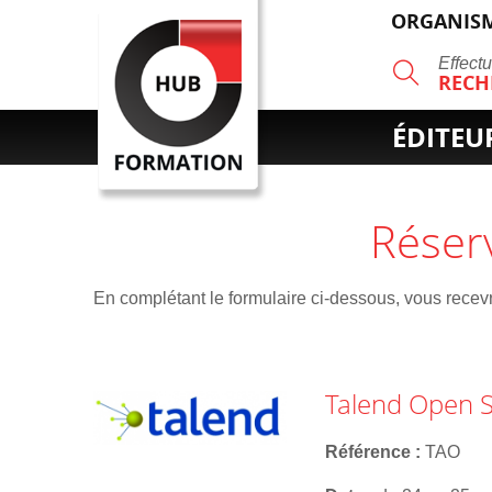
ORGANISM
R
Effect
RECH
ÉDITEU
Réser
En complétant le formulaire ci-dessous, vous recevre
Talend Open S
Référence
TAO