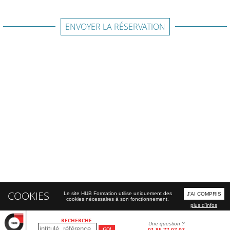
ENVOYER LA RÉSERVATION
COOKIES
Le site HUB Formation utilise uniquement des
J'AI COMPRIS
cookies nécessaires à son fonctionnement.
plus d'infos
RECHERCHE
Une question ?
01 85 77 07 07