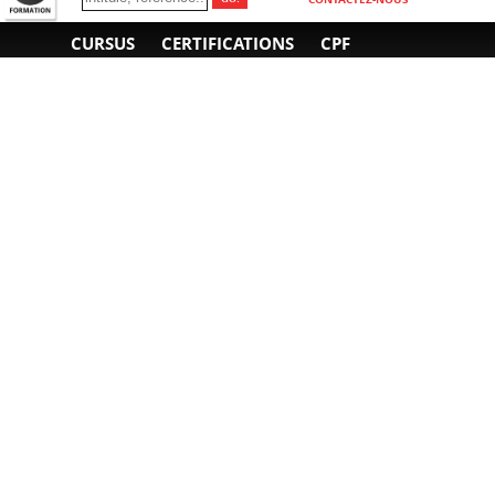
CURSUS
CERTIFICATIONS
CPF
INFORMATIONS
NOUS CONTACTER
GÉNÉRALES
Obtenir un devis
A propos
Envoyer un e-mail
Organiser un intra-
Plan d'accès
entreprise
01 85 77 07 07
Financement
F.A.Q.
CGV
CGA
CGU
RGPD
Mentions légales
Copyright © 2022-2025