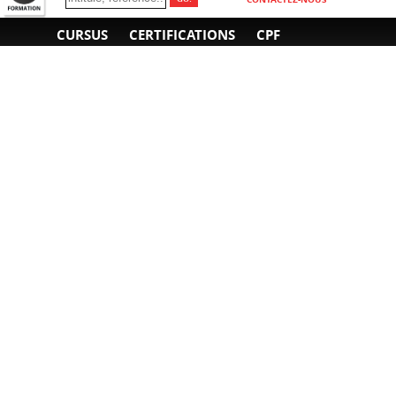
CURSUS
CERTIFICATIONS
CPF
INFORMATIONS
NOUS CONTACTER
GÉNÉRALES
Obtenir un devis
A propos
Envoyer un e-mail
Organiser un intra-
Plan d'accès
entreprise
01 85 77 07 07
Financement
F.A.Q.
CGV
CGA
CGU
RGPD
Mentions légales
Copyright © 2022-2025