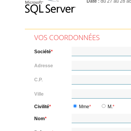
Date
du 27 au 28 a
VOS COORDONNÉES
Société
Adresse
C.P.
Ville
Civilité
Mme
M.
Nom