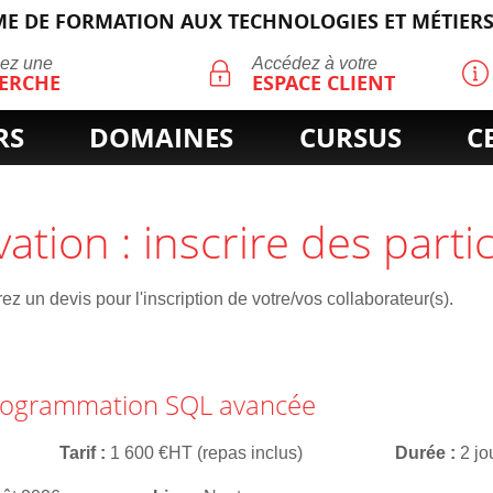
E DE FORMATION AUX TECHNOLOGIES ET MÉTIERS
ECHERCHE
uez une
Accédez à votre
ERCHE
ESPACE CLIENT
RS
DOMAINES
CURSUS
C
vation : inscrire des parti
z un devis pour l'inscription de votre/vos collaborateur(s).
programmation SQL avancée
Tarif
1 600 €HT (repas inclus)
Durée
2 jo