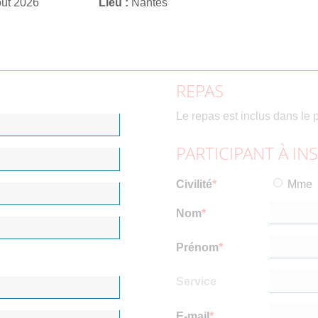
oût 2026
Lieu
Nantes
REPAS
Le repas est inclus dans le p
PARTICIPANT À IN
Civilité
Mme
Nom
Prénom
Service
E-mail