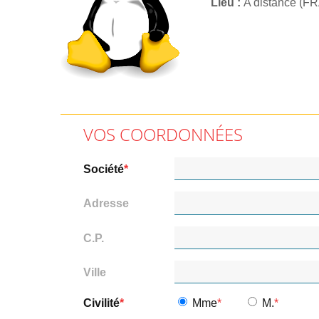
Lieu
A distance (F
VOS COORDONNÉES
Société
Adresse
C.P.
Ville
Civilité
Mme
M.