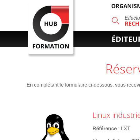
ORGANISM
R
Effect
RECH
ÉDITEU
Réser
En complétant le formulaire ci-dessous, vous recevre
Linux industri
Référence
LXT