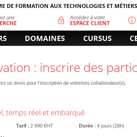
E DE FORMATION AUX TECHNOLOGIES ET MÉTIERS
ECHERCHE
uez une
Accédez à votre
ERCHE
ESPACE CLIENT
RS
DOMAINES
CURSUS
C
vation : inscrire des parti
z un devis pour l'inscription de votre/vos collaborateur(s).
el, temps réel et embarqué
Tarif
2 990 €HT
Durée
4 jours (28h)