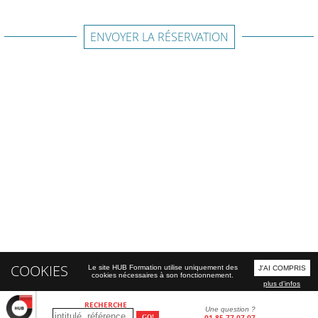
ENVOYER LA RÉSERVATION
COOKIES
Le site HUB Formation utilise uniquement des
J'AI COMPRIS
cookies nécessaires à son fonctionnement.
plus d'infos
RECHERCHE
Une question ?
01 85 77 07 07