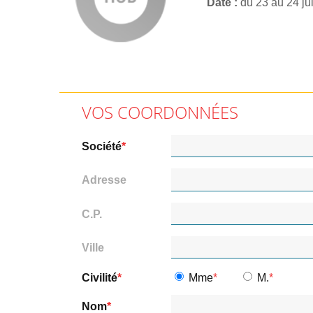
Date
du 23 au 24 ju
VOS COORDONNÉES
Société
Adresse
C.P.
Ville
Civilité
Mme
M.
Nom