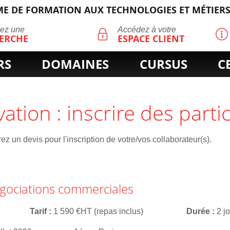
E DE FORMATION AUX TECHNOLOGIES ET MÉTIERS
ECHERCHE
uez une
Accédez à votre
ERCHE
ESPACE CLIENT
RS
DOMAINES
CURSUS
C
vation : inscrire des parti
z un devis pour l'inscription de votre/vos collaborateur(s).
égociations commerciales
Tarif
1 590 €HT (repas inclus)
Durée
2 j