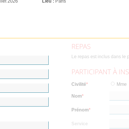
illet 2026
Lieu
Paris
REPAS
Le repas est inclus dans le p
PARTICIPANT À IN
Civilité
Mme
Nom
Prénom
Service