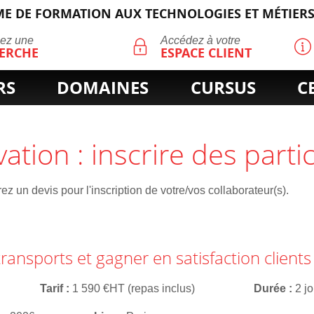
E DE FORMATION AUX TECHNOLOGIES ET MÉTIERS
ECHERCHE
uez une
Accédez à votre
ERCHE
ESPACE CLIENT
RS
DOMAINES
CURSUS
C
vation : inscrire des parti
z un devis pour l'inscription de votre/vos collaborateur(s).
transports et gagner en satisfaction clients
Tarif
1 590 €HT (repas inclus)
Durée
2 j