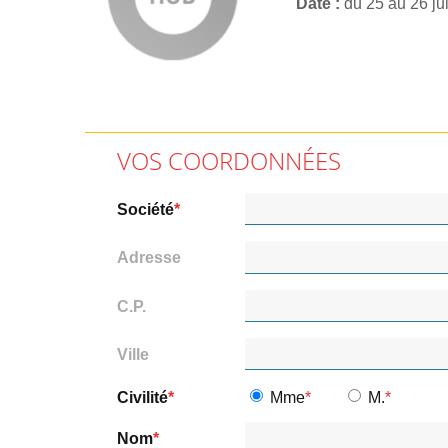
Date
du 25 au 26 ju
VOS COORDONNÉES
Société
Adresse
C.P.
Ville
Civilité
Mme
M.
Nom