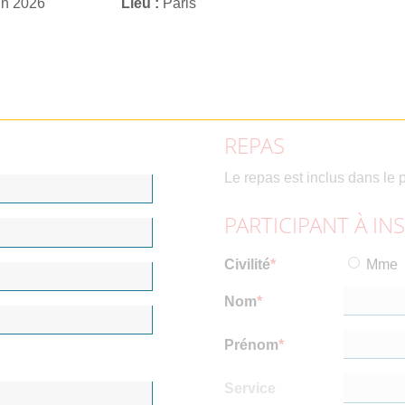
in 2026
Lieu
Paris
REPAS
Le repas est inclus dans le p
PARTICIPANT À IN
Civilité
Mme
Nom
Prénom
Service