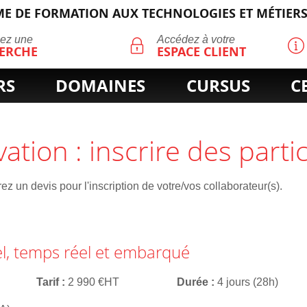
E DE FORMATION AUX TECHNOLOGIES ET MÉTIERS
ECHERCHE
uez une
Accédez à votre
ERCHE
ESPACE CLIENT
RS
DOMAINES
CURSUS
C
vation : inscrire des parti
z un devis pour l'inscription de votre/vos collaborateur(s).
el, temps réel et embarqué
Tarif
2 990 €HT
Durée
4 jours (28h)