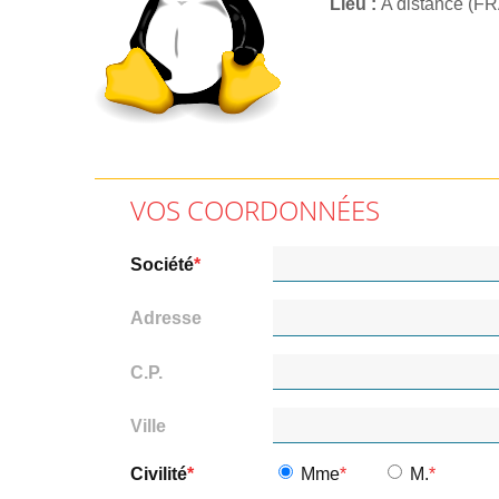
Lieu
A distance (F
VOS COORDONNÉES
Société
Adresse
C.P.
Ville
Civilité
Mme
M.