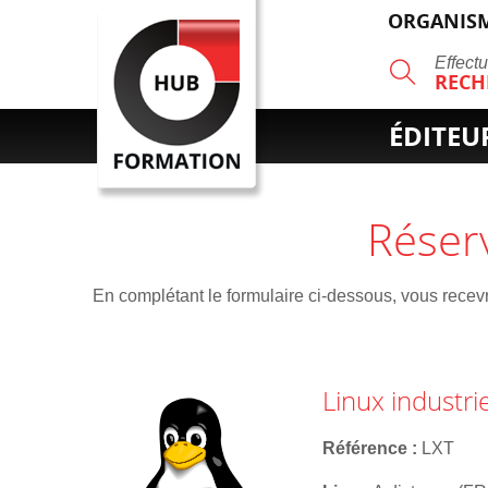
ORGANISM
R
Effect
RECH
ÉDITEU
Réser
En complétant le formulaire ci-dessous, vous recevre
Linux industri
Référence
LXT