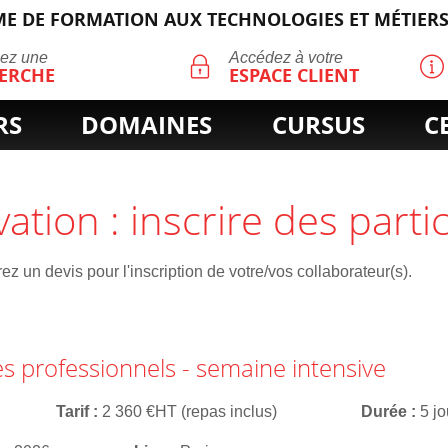
E DE FORMATION AUX TECHNOLOGIES ET MÉTIERS
ECHERCHE
uez une
Accédez à votre
ERCHE
ESPACE CLIENT
RS
DOMAINES
CURSUS
C
vation : inscrire des parti
z un devis pour l'inscription de votre/vos collaborateur(s).
es professionnels - semaine intensive
Tarif
2 360 €HT (repas inclus)
Durée
5 jo