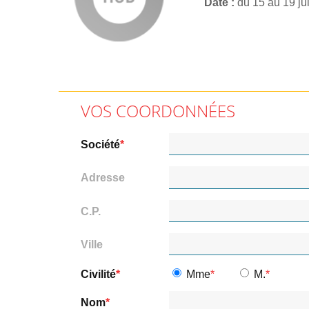
Date
du 15 au 19 ju
VOS COORDONNÉES
Société
Adresse
C.P.
Ville
Civilité
Mme
M.
Nom