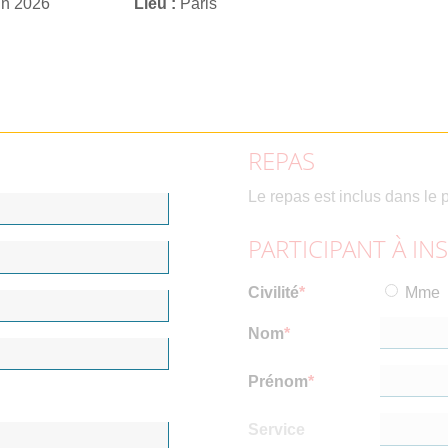
in 2026
Lieu
Paris
REPAS
Le repas est inclus dans le p
PARTICIPANT À IN
Civilité
Mme
Nom
Prénom
Service