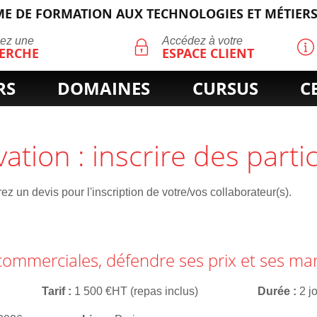
E DE FORMATION AUX TECHNOLOGIES ET MÉTIERS
ECHERCHE
uez une
Accédez à votre
ERCHE
ESPACE CLIENT
RS
DOMAINES
CURSUS
C
vation : inscrire des parti
z un devis pour l'inscription de votre/vos collaborateur(s).
commerciales, défendre ses prix et ses ma
Tarif
1 500 €HT (repas inclus)
Durée
2 j