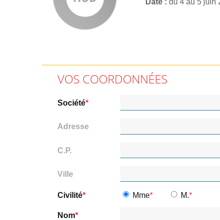
Date
du 4 au 5 juin
VOS COORDONNÉES
Société
Adresse
C.P.
Ville
Civilité
Mme
M.
Nom