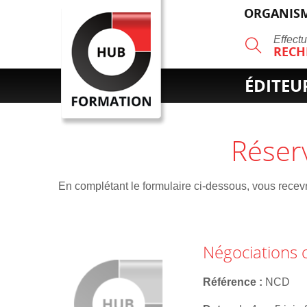
ORGANISM
R
Effect
RECH
ÉDITEU
Réser
En complétant le formulaire ci-dessous, vous recevre
Négociations 
Référence
NCD