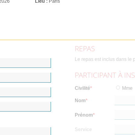
 2026
Lieu
Paris
REPAS
Le repas est inclus dans le p
PARTICIPANT À IN
Civilité
Mme
Nom
Prénom
Service