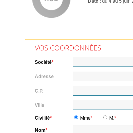
Date
du 4 au 5 juin
VOS COORDONNÉES
Société
Adresse
C.P.
Ville
Civilité
Mme
M.
Nom