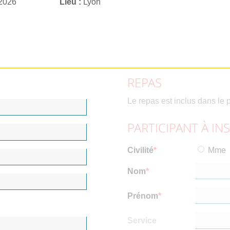
 2026
Lieu
Lyon
REPAS
Le repas est inclus dans le p
PARTICIPANT À IN
Civilité
Mme
Nom
Prénom
Service