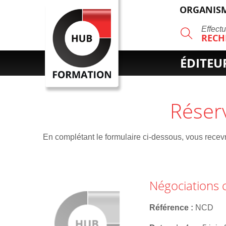
ORGANISM
R
Effect
RECH
ÉDITEU
Réser
En complétant le formulaire ci-dessous, vous recevre
Négociations 
Référence
NCD