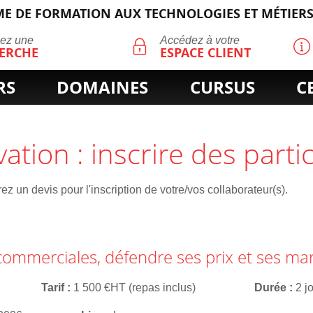
E DE FORMATION AUX TECHNOLOGIES ET MÉTIERS
ECHERCHE
uez une
Accédez à votre
ERCHE
ESPACE CLIENT
RS
DOMAINES
CURSUS
C
vation : inscrire des parti
z un devis pour l'inscription de votre/vos collaborateur(s).
commerciales, défendre ses prix et ses ma
Tarif
1 500 €HT (repas inclus)
Durée
2 j