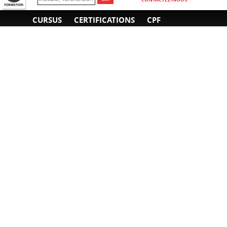
CURSUS
CERTIFICATIONS
CPF
INFORMATIONS
NOUS CONTACTER
GÉNÉRALES
Obtenir un devis
A propos
Envoyer un e-mail
Organiser un intra-
Plan d'accès
entreprise
01 85 77 07 07
Financement
F.A.Q.
CGV
CGA
CGU
RGPD
Mentions légales
Copyright © 2022-2025