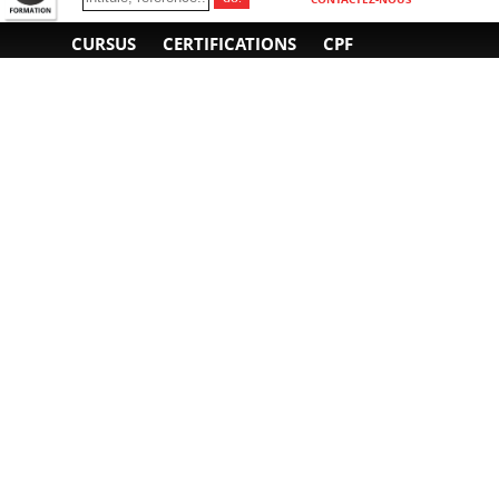
CURSUS
CERTIFICATIONS
CPF
INFORMATIONS
NOUS CONTACTER
GÉNÉRALES
Obtenir un devis
A propos
Envoyer un e-mail
Organiser un intra-
Plan d'accès
entreprise
01 85 77 07 07
Financement
F.A.Q.
CGV
CGA
CGU
RGPD
Mentions légales
Copyright © 2022-2025