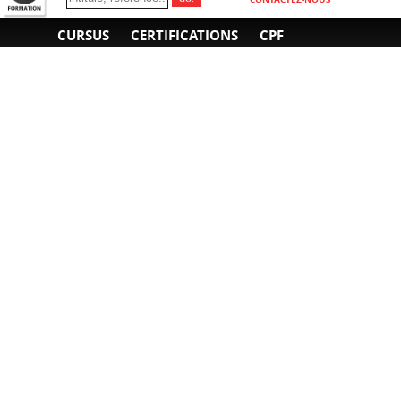
CURSUS
CERTIFICATIONS
CPF
INFORMATIONS
NOUS CONTACTER
GÉNÉRALES
Obtenir un devis
A propos
Envoyer un e-mail
Organiser un intra-
Plan d'accès
entreprise
01 85 77 07 07
Financement
F.A.Q.
CGV
CGA
CGU
RGPD
Mentions légales
Copyright © 2022-2025