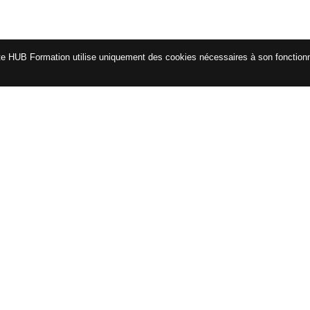
te HUB Formation utilise uniquement des cookies nécessaires à son fonctio
CATALOGUE
ENG