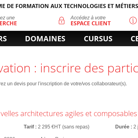
E DE FORMATION AUX TECHNOLOGIES ET MÉTIERS
ECHERCHE
uez une
Accédez à votre
ERCHE
ESPACE CLIENT
RS
DOMAINES
CURSUS
C
vation : inscrire des parti
z un devis pour l'inscription de votre/vos collaborateur(s).
velles architectures agiles et composables
Tarif
2 295 €HT (sans repas)
Durée
2 