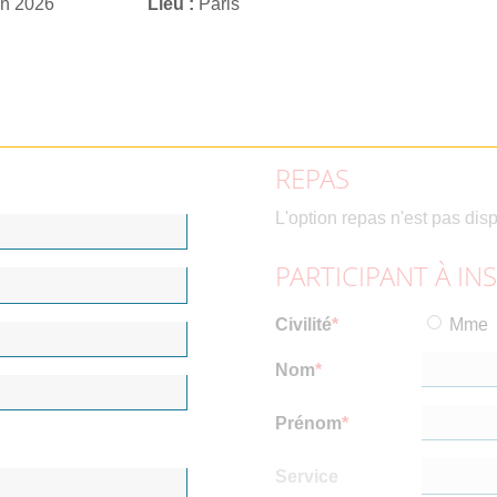
in 2026
Lieu
Paris
REPAS
L'option repas n'est pas dis
PARTICIPANT À IN
Civilité
Mme
Nom
Prénom
Service