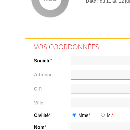
Date
du 11 au 12 ju
VOS COORDONNÉES
Société
Adresse
C.P.
Ville
Civilité
Mme
M.
Nom