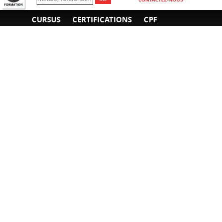
CURSUS
CERTIFICATIONS
CPF
INFORMATIONS
NOUS CONTACTER
GÉNÉRALES
Obtenir un devis
A propos
Envoyer un e-mail
Organiser un intra-
Plan d'accès
entreprise
01 85 77 07 07
Financement
F.A.Q.
CGV
CGA
CGU
RGPD
Mentions légales
Copyright © 2022-2025