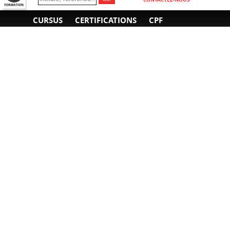
CURSUS
CERTIFICATIONS
CPF
INFORMATIONS
NOUS CONTACTER
GÉNÉRALES
Obtenir un devis
A propos
Envoyer un e-mail
Organiser un intra-
Plan d'accès
entreprise
01 85 77 07 07
Financement
F.A.Q.
CGV
CGA
CGU
RGPD
Mentions légales
Copyright © 2022-2025