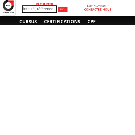
RECHERCHE
Une question ?
CONTACTEZ-NOUS
CURSUS
CERTIFICATIONS
CPF
INFORMATIONS
NOUS CONTACTER
GÉNÉRALES
Obtenir un devis
A propos
Envoyer un e-mail
Organiser un intra-
Plan d'accès
entreprise
01 85 77 07 07
Financement
F.A.Q.
CGV
CGA
CGU
RGPD
Mentions légales
Copyright © 2022-2025