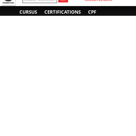
CURSUS
CERTIFICATIONS
CPF
INFORMATIONS
NOUS CONTACTER
GÉNÉRALES
Obtenir un devis
A propos
Envoyer un e-mail
Organiser un intra-
Plan d'accès
entreprise
01 85 77 07 07
Financement
F.A.Q.
CGV
CGA
CGU
RGPD
Mentions légales
Copyright © 2022-2025