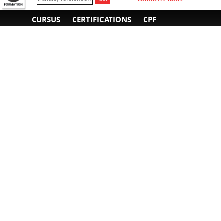
CURSUS
CERTIFICATIONS
CPF
INFORMATIONS
NOUS CONTACTER
GÉNÉRALES
Obtenir un devis
A propos
Envoyer un e-mail
Organiser un intra-
Plan d'accès
entreprise
01 85 77 07 07
Financement
F.A.Q.
CGV
CGA
CGU
RGPD
Mentions légales
Copyright © 2022-2025