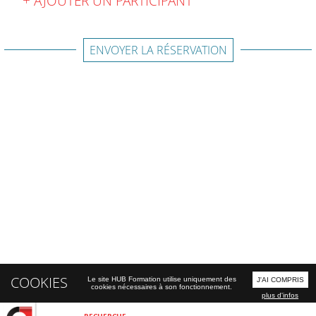
AJOUTER UN PARTICIPANT
ENVOYER LA RÉSERVATION
COOKIES
Le site HUB Formation utilise uniquement des
J'AI COMPRIS
cookies nécessaires à son fonctionnement.
plus d'infos
RECHERCHE