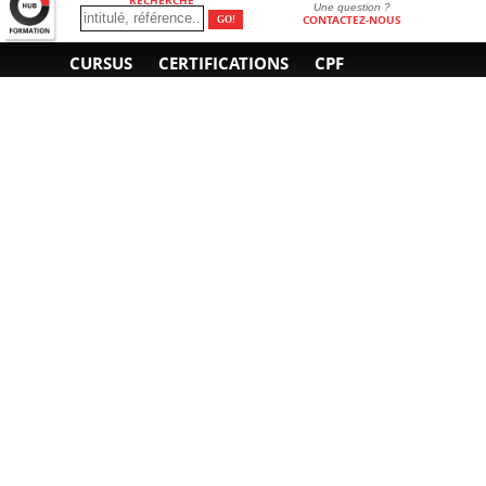
Une question ?
CONTACTEZ-NOUS
CURSUS
CERTIFICATIONS
CPF
INFORMATIONS
NOUS CONTACTER
GÉNÉRALES
Obtenir un devis
A propos
Envoyer un e-mail
Organiser un intra-
Plan d'accès
entreprise
01 85 77 07 07
Financement
F.A.Q.
CGV
CGA
CGU
RGPD
Mentions légales
Copyright © 2022-2025