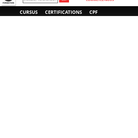
CURSUS
CERTIFICATIONS
CPF
INFORMATIONS
NOUS CONTACTER
GÉNÉRALES
Obtenir un devis
A propos
Envoyer un e-mail
Organiser un intra-
Plan d'accès
entreprise
01 85 77 07 07
Financement
F.A.Q.
CGV
CGA
CGU
RGPD
Mentions légales
Copyright © 2022-2025