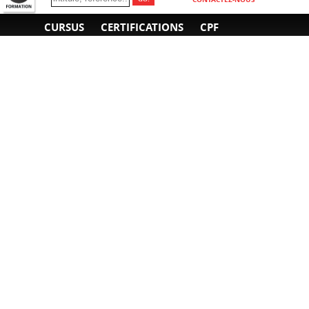
CURSUS
CERTIFICATIONS
CPF
INFORMATIONS
NOUS CONTACTER
GÉNÉRALES
Obtenir un devis
A propos
Envoyer un e-mail
Organiser un intra-
Plan d'accès
entreprise
01 85 77 07 07
Financement
F.A.Q.
CGV
CGA
CGU
RGPD
Mentions légales
Copyright © 2022-2025