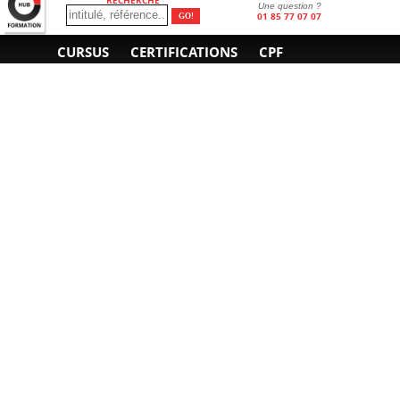
Une question ?
01 85 77 07 07
CURSUS
CERTIFICATIONS
CPF
INFORMATIONS
NOUS CONTACTER
GÉNÉRALES
Obtenir un devis
A propos
Envoyer un e-mail
Organiser un intra-
Plan d'accès
entreprise
01 85 77 07 07
Financement
F.A.Q.
CGV
CGA
CGU
RGPD
Mentions légales
Copyright © 2022-2025