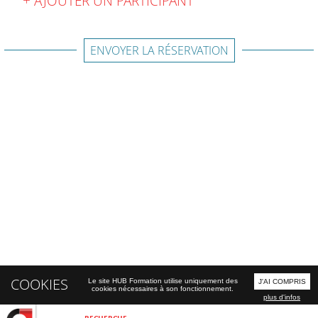
AJOUTER UN PARTICIPANT
ENVOYER LA RÉSERVATION
COOKIES
Le site HUB Formation utilise uniquement des
J'AI COMPRIS
cookies nécessaires à son fonctionnement.
plus d'infos
RECHERCHE