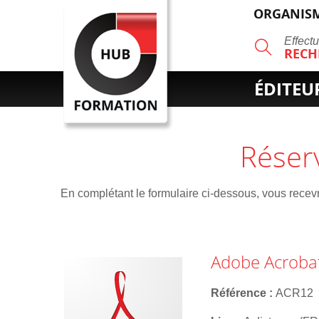
ORGANISM
R
Effect
RECH
ÉDITEU
Réser
En complétant le formulaire ci-dessous, vous recevre
Adobe Acrobat 
Référence
ACR12