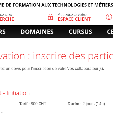
E DE FORMATION AUX TECHNOLOGIES ET MÉTIERS
ECHERCHE
uez une
Accédez à votre
ERCHE
ESPACE CLIENT
RS
DOMAINES
CURSUS
C
vation : inscrire des parti
z un devis pour l'inscription de votre/vos collaborateur(s).
- Initiation
Tarif
800 €HT
Durée
2 jours (14h)