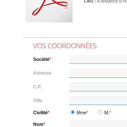
Lieu
A distance (F
VOS COORDONNÉES
Société
Adresse
C.P.
Ville
Civilité
Mme
M.
Nom