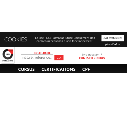
COOKIES
Le site HUB Formation utilise uniquement des
J'AI COMPRIS
cookies nécessaires à son fonctionnement.
plus d'infos
RECHERCHE
Une question ?
CONTACTEZ-NOUS
CURSUS
CERTIFICATIONS
CPF
INFORMATIONS
NOUS CONTACTER
GÉNÉRALES
Obtenir un devis
A propos
Envoyer un e-mail
Organiser un intra-
Plan d'accès
entreprise
01 85 77 07 07
Financement