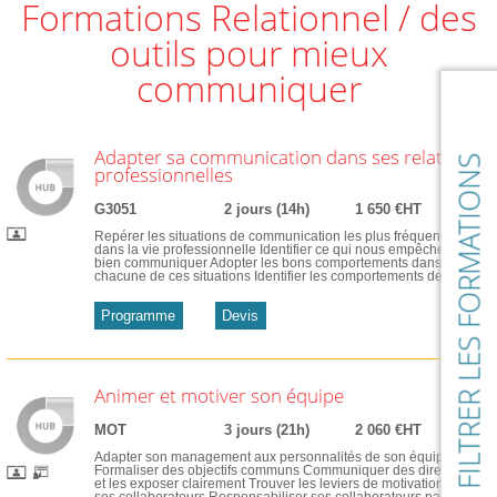
Formations Relationnel / des
outils pour mieux
communiquer
Adapter sa communication dans ses relations
FILTRER LES FORMATIONS
professionnelles
G3051
2 jours (14h)
1 650 €HT
Repérer les situations de communication les plus fréquentes
dans la vie professionnelle Identifier ce qui nous empêche de
bien communiquer Adopter les bons comportements dans
chacune de ces situations Identifier les comportements de ...
Programme
Devis
Animer et motiver son équipe
MOT
3 jours (21h)
2 060 €HT
Adapter son management aux personnalités de son équipe
Formaliser des objectifs communs Communiquer des directives
et les exposer clairement Trouver les leviers de motivation de
ses collaborateurs Responsabiliser ses collaborateurs par la