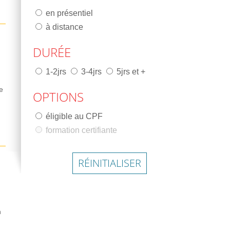
en présentiel
à distance
DURÉE
1-2jrs
3-4jrs
5jrs et +
e
OPTIONS
éligible au CPF
formation certifiante
RÉINITIALISER
n