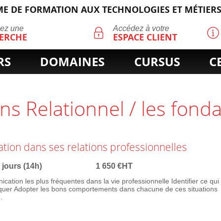
E DE FORMATION AUX TECHNOLOGIES ET MÉTIERS
ECHERCHE
uez une
Accédez à votre
ERCHE
ESPACE CLIENT
RS
DOMAINES
CURSUS
C
ons Relationnel / les fon
ion dans ses relations professionnelles
 jours (14h)
1 650 €HT
cation les plus fréquentes dans la vie professionnelle Identifier ce qui
er Adopter les bons comportements dans chacune de ces situations
.