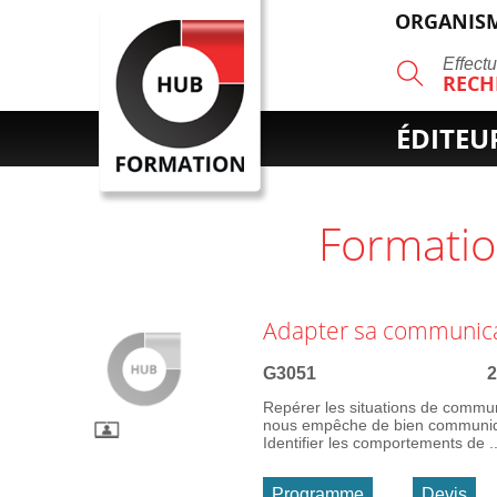
ORGANISM
R
Effect
RECH
ÉDITEU
Formati
Adapter sa communicat
G3051
2
Repérer les situations de communi
nous empêche de bien communiqu
Identifier les comportements de ..
Programme
Devis