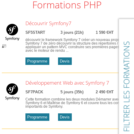
Formations PHP
Découvrir Symfony7
SF5START
3 jours (21h)
1 590 €HT
découvrir le framework Symfony 7 créer un nouveau projet
FILTRER LES FORMATIONS
Symfony 7 de zéro découvrir la structure des répertoires / fichiers
appliquer un pattern MVC construire ses premières pages web
avec le moteur de rendu ...
Programme
Devis
Développement Web avec Symfony 7
SF7PACK
5 jours (35h)
2 490 €HT
Cette formation combine les deux modules Démarrer avec
Symfony 6 et Maîtrise de Symfony 6 et couvre tous les concepts
importants de Symfony.
Programme
Devis