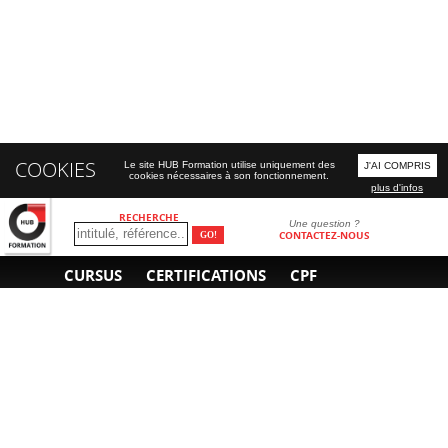
COOKIES
Le site HUB Formation utilise uniquement des
J'AI COMPRIS
cookies nécessaires à son fonctionnement.
plus d'infos
RECHERCHE
Une question ?
CONTACTEZ-NOUS
CURSUS
CERTIFICATIONS
CPF
INFORMATIONS
NOUS CONTACTER
GÉNÉRALES
Obtenir un devis
A propos
Envoyer un e-mail
Organiser un intra-
Plan d'accès