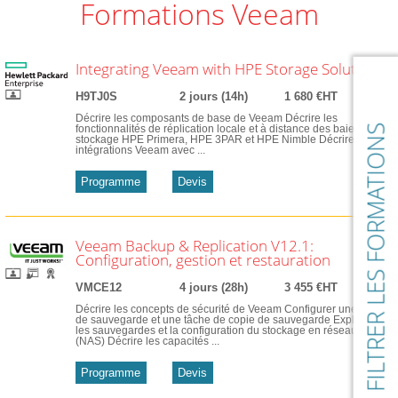
Formations Veeam
Integrating Veeam with HPE Storage Solutions
H9TJ0S
2 jours (14h)
1 680 €HT
Décrire les composants de base de Veeam Décrire les
FILTRER LES FORMATIONS
fonctionnalités de réplication locale et à distance des baies de
stockage HPE Primera, HPE 3PAR et HPE Nimble Décrire les
intégrations Veeam avec ...
Programme
Devis
Veeam Backup & Replication V12.1:
Configuration, gestion et restauration
VMCE12
4 jours (28h)
3 455 €HT
Décrire les concepts de sécurité de Veeam Configurer une tâche
de sauvegarde et une tâche de copie de sauvegarde Expliquer
les sauvegardes et la configuration du stockage en réseau
(NAS) Décrire les capacités ...
Programme
Devis