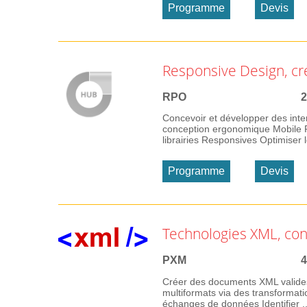
Programme
Devis
Responsive Design, cr
RPO
2
Concevoir et développer des int
conception ergonomique Mobile Fi
librairies Responsives Optimiser 
Programme
Devis
Technologies XML, co
PXM
4
Créer des documents XML valide
multiformats via des transformat
échanges de données Identifier ..