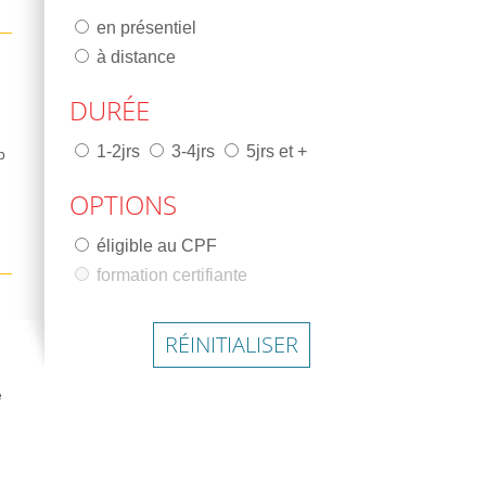
en présentiel
à distance
DURÉE
1-2jrs
3-4jrs
5jrs et +
b
OPTIONS
éligible au CPF
formation certifiante
RÉINITIALISER
e