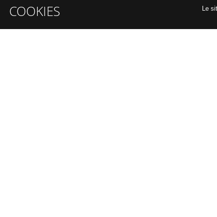
COOKIES
Le si
INFORMATIONS GÉNÉRALES
A propos
Organiser un intra-entreprise
Financement