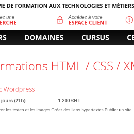
E DE FORMATION AUX TECHNOLOGIES ET MÉTIERS
ECHERCHE
uez une
Accédez à votre
ERCHE
ESPACE CLIENT
RS
DOMAINES
CURSUS
C
ormations HTML / CSS / 
ec Wordpress
 jours (21h)
1 200 €HT
er les textes et les images Créer des liens hypertextes Publier un site