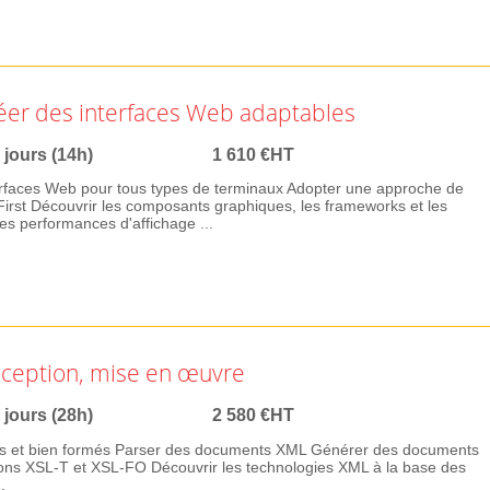
éer des interfaces Web adaptables
 jours (14h)
1 610 €HT
erfaces Web pour tous types de terminaux Adopter une approche de
rst Découvrir les composants graphiques, les frameworks et les
les performances d'affichage ...
nception, mise en œuvre
 jours (28h)
2 580 €HT
s et bien formés Parser des documents XML Générer des documents
ions XSL-T et XSL-FO Découvrir les technologies XML à la base des
.