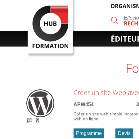
ORGANISM
R
Effect
RECH
ÉDITEU
F
Créer un site Web av
APW454
3
Créer un site web simple Incorpor
web en ligne
Programme
Devis