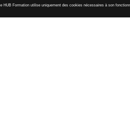
te HUB Formation utilise uniquement des cookies nécessaires à son fonctio
CATALOGUE
ENG
Certifications
Formations avec le CPF
Formations garanties