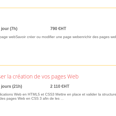
 jour (7h)
790 €HT
page webSavoir créer ou modifier une page webenrichir des pages we
er la création de vos pages Web
 jours (21h)
2 110 €HT
ications Web en HTML5 et CSS3 Mettre en place et valider la structur
es pages Web en CSS 3 afin de les ...