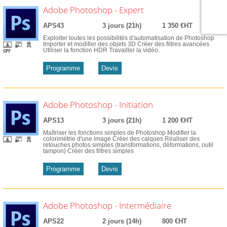
Adobe Photoshop - Expert
APS43
3 jours (21h)
1 350 €HT
Exploiter toutes les possibilités d'automatisation de Photoshop
Importer et modifier des objets 3D Créer des filtres avancées
Utiliser la fonction HDR Travailler la vidéo.
Programme
Devis
Adobe Photoshop - Initiation
APS13
3 jours (21h)
1 200 €HT
Maîtriser les fonctions simples de Photoshop Modifier la
colorimétrie d'une image Créer des calques Réaliser des
retouches photos simples (transformations, déformations, outil
tampon) Créer des filtres simples
Programme
Devis
Adobe Photoshop - Intermédiaire
APS22
2 jours (14h)
800 €HT