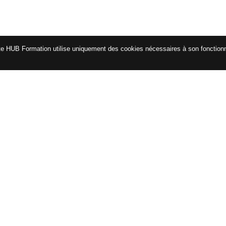
te HUB Formation utilise uniquement des cookies nécessaires à son fonctio
CATALOGUE
ENG