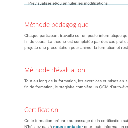
Prévisualiser et/ou annuler les modifications
Création de page
Méthode pédagogique
Créer une nouvelle page
Différence entre page et article
Chaque participant travaille sur un poste informatique qui
Gérer les commentaires
fin de cours. La théorie est complétée par des cas pratiq
Revenir à une version antérieure
projette une présentation pour animer la formation et res
Copier/coller du texte depuis Word ou internet
Mettre en forme le texte et les liens
Méthode d'évaluation
Gestion du contenu
Tout au long de la formation, les exercices et mises en si
Modifier l’arborescence
fin de formation, le stagiaire complète un QCM d'auto-éva
Ajouter / modifier une catégorie
Rattacher des pages
Ajouter des images
Certification
Installer un logiciel de retouche d'images
Recadrer et redimensionner des images
Cette formation prépare au passage de la certification sui
N'hésitez pas à
nous contacter
pour toute information 
Droits d’auteur des images