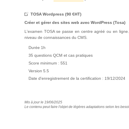
Sécurité
TOSA Wordpress (90 €HT)
Sécurité informatique
Créer et gérer des sites web avec WordPress (Tosa)
Installer les mises à jour Wordpress
L'examen TOSA se passe en centre agréé ou en ligne.
niveau de connaissances du CMS.
Formulaire
Créer un formulaire
Durée 1h
Tester un formulaire
35 questions QCM et cas pratiques
Attention aux spams
Score minimum : 551
Version 5.5
Référencement
Date d'enregistrement de la certification : 19/12/2024
Optimiser son référencement naturel (SEO)
Rédiger des textes pour le web
Réécriture d’URL
Mis à jour le 19/06/2025
Quelles pages référencer ?
Le contenu peut faire l'objet de légères adaptations selon les besoi
Tester le référencement de son site
Les outils d’analyse de visites