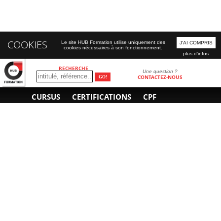
COOKIES
Le site HUB Formation utilise uniquement des
J'AI COMPRIS
cookies nécessaires à son fonctionnement.
plus d'infos
RECHERCHE
Une question ?
CONTACTEZ-NOUS
CURSUS
CERTIFICATIONS
CPF
INFORMATIONS
NOUS CONTACTER
GÉNÉRALES
Obtenir un devis
A propos
Envoyer un e-mail
Organiser un intra-
Plan d'accès
entreprise
01 85 77 07 07
Financement
F.A.Q.