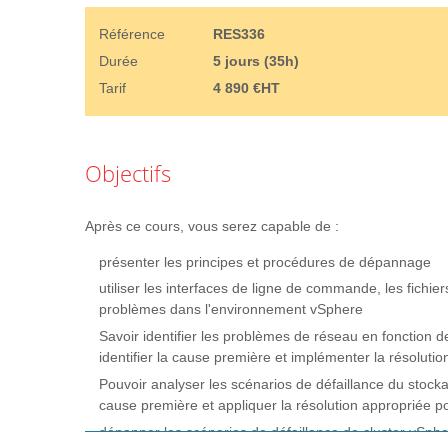
Référence
RES336
Durée
5 jours (35h)
Tarif
4 890 €HT
Objectifs
Après ce cours, vous serez capable de :
présenter les principes et procédures de dépannage
utiliser les interfaces de ligne de commande, les fichie
problèmes dans l'environnement vSphere
Savoir identifier les problèmes de réseau en fonction 
identifier la cause première et implémenter la résoluti
Pouvoir analyser les scénarios de défaillance du stock
cause première et appliquer la résolution appropriée 
dépanner les scénarios de défaillance de cluster vSphe