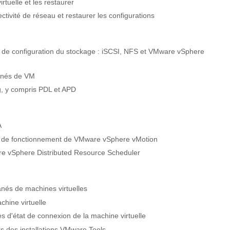
rtuelle et les restaurer
vité de réseau et restaurer les configurations
t de configuration du stockage : iSCSI, NFS et VMware vSphere
tanés de VM
ng, y compris PDL et APD
A
et de fonctionnement de VMware vSphere vMotion
re vSphere Distributed Resource Scheduler
tanés de machines virtuelles
hine virtuelle
es d'état de connexion de la machine virtuelle
s des installations VMware Tools