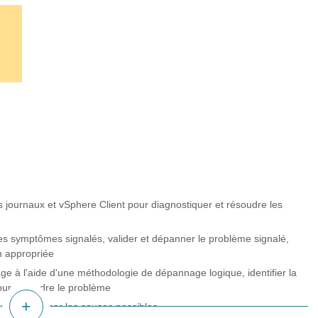
rs journaux et vSphere Client pour diagnostiquer et résoudre les
des symptômes signalés, valider et dépanner le problème signalé,
on appropriée
age à l'aide d'une méthodologie de dépannage logique, identifier la
pour résoudre le problème
re et analyser les causes possibles