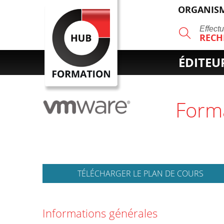
ORGANISM
R
Effect
RECH
ÉDITEU
Form
TÉLÉCHARGER LE PLAN DE COURS
Informations générales