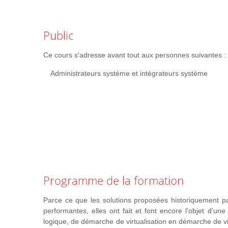
Diagnostiquer les problèmes courants de haute disponi
identifier et valider les problèmes d'hôte VMware ESXi
défaillance et de sélectionner la bonne résolution
Public
Pouvoir résoudre les problèmes de machine virtuelle, y
problèmes de connexion et les problèmes de perform
Ce cours s'adresse avant tout aux personnes suivantes :
Administrateurs système et intégrateurs système
Programme de la formation
Parce ce que les solutions proposées historiquement p
performantes, elles ont fait et font encore l'objet d'un
logique, de démarche de virtualisation en démarche de vi