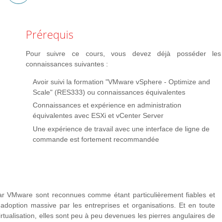
bilité de VMware vSphere et fournir des solutions
plus
 et de VMware vCenter server, d'analyser les scénarios de
d'infos
Prérequis
 compris les problèmes de migration, les problèmes d'instantané, les
ances avec les composants vSphere
Pour suivre ce cours, vous devez déjà posséder les
connaissances suivantes :
Avoir suivi la formation "VMware vSphere - Optimize and
Scale" (RES333) ou connaissances équivalentes
Connaissances et expérience en administration
équivalentes avec ESXi et vCenter Server
Une expérience de travail avec une interface de ligne de
commande est fortement recommandée
ar VMware sont reconnues comme étant particulièrement fiables et
e adoption massive par les entreprises et organisations. Et en toute
rtualisation, elles sont peu à peu devenues les pierres angulaires de