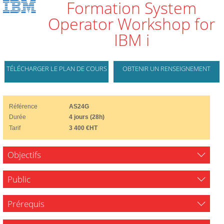
Formation System
Operator Workshop for
IBM i
TÉLÉCHARGER LE PLAN DE COURS
OBTENIR UN RENSEIGNEMENT
Référence
AS24G
Durée
4 jours (28h)
Tarif
3 400 €HT
Objectifs
Public
Prérequis