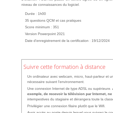
Utiliser un thème prédéfini
niveau de connaissances du logiciel.
Créer un masque simple
Durée : 1h00
Modifier un masque
35 questions QCM et cas pratiques
Utiliser / Créer un thème (jeu de couleur, jeu de police)
Score minimum : 351
Projection d'un diaporama
Version Powerpoint 2021
Créer et projeter un diaporama
Date d'enregistrement de la certification : 19/12/2024
Intervenir pendant le diaporama
Impression d'une présentation
Définir les options d'impression
Suivre cette formation à distance
Imprimer les différents documents
Un ordinateur avec webcam, micro, haut-parleur et u
nécessaire suivant l'environnement.
Une connexion Internet de type ADSL ou supérieure.
exemple, de recevoir la télévision par Internet, ne
intempestives du stagiaire et dérangera toute la class
Privilégier une connexion filaire plutôt que le Wifi.
Avoir accès au poste depuis lequel vous suivrez le c