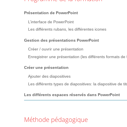
Présentation de PowerPoint
L’interface de PowerPoint
Les différents rubans, les différentes icones
Gestion des présentations PowerPoint
Créer / ouvrir une présentation
Enregistrer une présentation (les différents formats de f
Créer une présentation
Ajouter des diapositives
Les différents types de diapositives: la diapositive de ti
Les différents espaces réservés dans PowerPoint
Les zones de Texte
Gérer les puces, la hiérarchisation du texte
Méthode pédagogique
Les zones de titre
Les tableaux