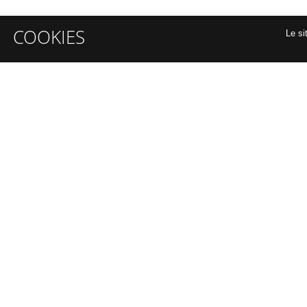
COOKIES
Le si
INFORMATIONS GÉNÉRALES
A propos