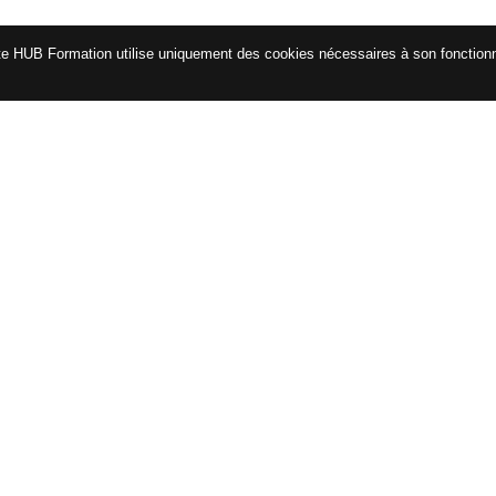
te HUB Formation utilise uniquement des cookies nécessaires à son fonctio
CATALOGUE
ENG
Certifications