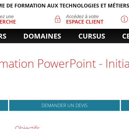
E DE FORMATION AUX TECHNOLOGIES ET MÉTIERS
ECHERCHE
uez une
Accédez à votre
ERCHE
ESPACE CLIENT
RS
DOMAINES
CURSUS
C
rmation PowerPoint - Init
DEMANDER UN DEVIS
Objectifs