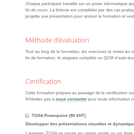
Chaque participant travaille sur un poste informatique qui
Créer un tableau dans PowerPoint, Fusionner / fractionn
fin de cours. La théorie est complétée par des cas pratiq
Les graphiques
projette une présentation pour animer la formation et res
Créer un graphique depuis PowerPoint et le mettre en
Les images
Méthode d'évaluation
Insérer des images sur des diapositives
Les Smart Arts
Tout au long de la formation, les exercices et mises en si
Les différents Smart Arts, les insérer / les modifier et 
fin de formation, le stagiaire complète un QCM d'auto-éva
Les formes automatiques
Dessiner / mettre en forme une forme
Aligner, distribuer les objets entre eux / sur la diapositi
Certification
L'animation d'une présentation
Cette formation prépare au passage de la certification su
N'hésitez pas à
nous contacter
pour toute information 
Créer des transitionsentre diapositives
Les différentes animations (apparition, emphase, dispari
TOSA Powerpoint (90 €HT)
Créer des animations simples
Développer des présentations visuelles et dynamiqu
Uniformiser la présentation
L'examen TOSA se passe en centre agréé ou en ligne.