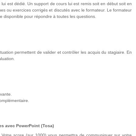
 lui est dédié. Un support de cours lui est remis soit en début soit en
er, gérer les bordures, uniformiser les largeurs / hauteurs
ues ou exercices corrigés et discutés avec le formateur. Le formateur
te disponible pour répondre à toutes les questions.
 forme
tuation permettent de valider et contrôler les acquis du stagiaire. En
les mettre en forme
luation.
ve
ivante.
complémentaire.
tion, trajectoire)
es avec PowerPoint (Tosa)
 Votre score (sur 1000) vous permettra de communiquer sur votre