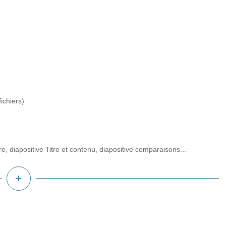
ichiers)
tre, diapositive Titre et contenu, diapositive comparaisons...
plus
d'infos