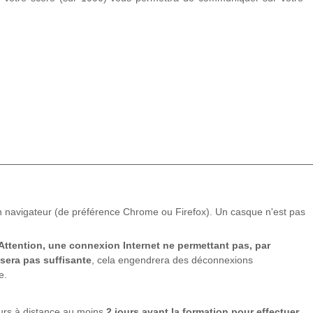
n navigateur (de préférence Chrome ou Firefox). Un casque n'est pas
Attention, une connexion Internet ne permettant pas, par
 sera pas suffisante
, cela engendrera des déconnexions
e.
ours à distance au moins
2 jours avant la formation pour effectuer