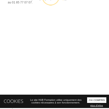
au 01 85 77 07 07.
COOKIES
Le site HUB Formation utilise uniquement des
J'AI COMPRIS
cookies nécessaires à son fonctionnement.
plus d'infos