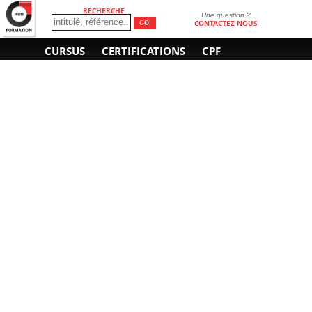
RECHERCHE
Une question ?
CONTACTEZ-NOUS
CURSUS
CERTIFICATIONS
CPF
INFORMATIONS
NOUS CONTACTER
GÉNÉRALES
Obtenir un devis
A propos
Envoyer un e-mail
Organiser un intra-
Plan d'accès
entreprise
01 85 77 07 07
Financement
F.A.Q.
CGV
CGA
CGU
RGPD
Mentions légales
Copyright © 2022-2025