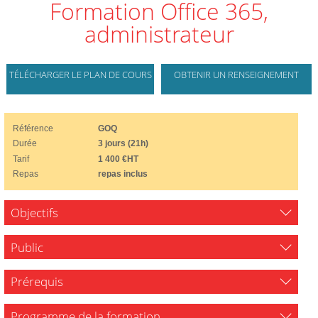
Formation Office 365,
administrateur
TÉLÉCHARGER LE PLAN DE COURS
OBTENIR UN RENSEIGNEMENT
Référence
GOQ
Durée
3 jours (21h)
Tarif
1 400 €HT
Repas
repas inclus
Objectifs
Public
Prérequis
Programme de la formation