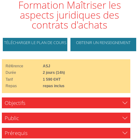
Formation Maîtriser les
aspects juridiques des
contrats d'achats
TÉLÉCHARGER LE PLAN DE COURS
OBTENIR UN RENSEIGNEMENT
Référence
ASJ
Durée
2 jours (14h)
Tarif
1 590 €HT
Repas
repas inclus
Objectifs
Public
Prérequis