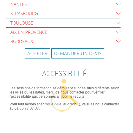
NANTES
STRASBOURG
TOULOUSE
AIX-EN-PROVENCE
BORDEAUX
ACHETER
DEMANDER UN DEVIS
ACCESSIBILITÉ
Les sessions de formation se déroulent sur des sites différents selon
les villes ou les dates, merci de nous contacter pour vérifier
l'accessibilité aux personnes à mobilité réduite.
Pour tout besoin spécifique (vue, audition...), veuillez nous contacter
au 01 85 77 07 07.