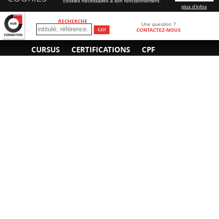
cookies nécessaires à son fonctionnement.
plus d'infos
RECHERCHE
Une question ?
CONTACTEZ-NOUS
CURSUS
CERTIFICATIONS
CPF
INFORMATIONS
NOUS CONTACTER
GÉNÉRALES
Obtenir un devis
A propos
Envoyer un e-mail
Organiser un intra-
Plan d'accès
entreprise
01 85 77 07 07
Financement
F.A.Q.
CGV
CGA
CGU
RGPD
Mentions légales
Copyright © 2022-2025